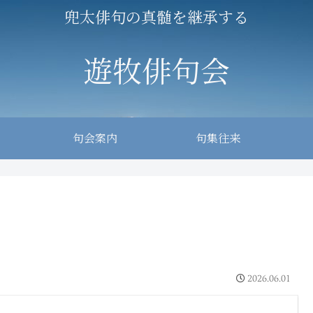
兜太俳句の真髄を継承する
遊牧俳句会
句会案内
句集往来
2026.06.01