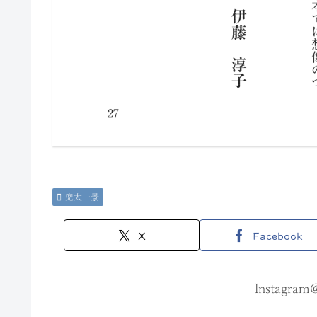
兜太一景
X
Facebook
Instagram