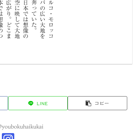
LINE
コピー
@youbokuhaikukai