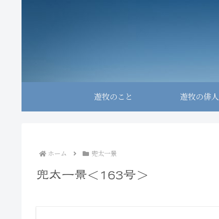
遊牧のこと
遊牧の俳人
ホーム
兜太一景
兜太一景＜163号＞