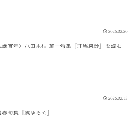
2026.03.20
生誕百年〉八田木枯 第一句集『汗馬楽鈔』を読む
2026.03.13
美春句集『蝶ゆらぐ』