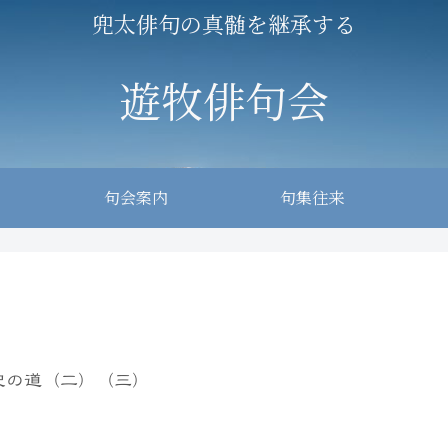
兜太俳句の真髄を継承する
遊牧俳句会
句会案内
句集往来
史の道（二）（三）