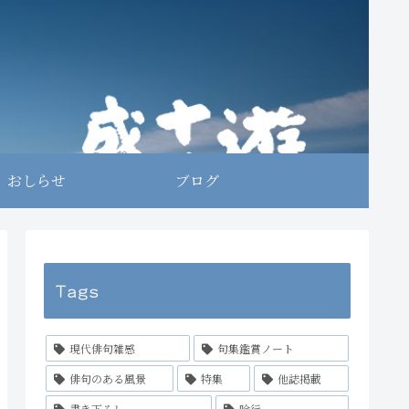
おしらせ
ブログ
Tags
現代俳句雑感
句集鑑賞ノート
俳句のある風景
特集
他誌掲載
書き下ろし
吟行