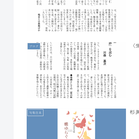
〈
ブログ
杉
句集往来