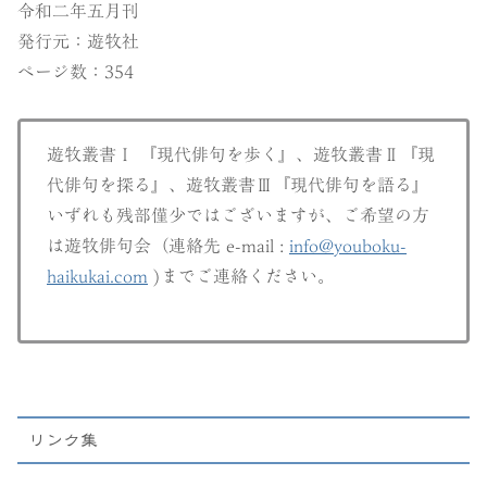
令和二年五月刊
発行元：遊牧社
ページ数：354
遊牧叢書Ⅰ 『現代俳句を歩く』、遊牧叢書Ⅱ『現
代俳句を探る』、遊牧叢書Ⅲ『現代俳句を語る』
いずれも残部僅少ではございますが、ご希望の方
は遊牧俳句会（連絡先 e-mail :
info@youboku-
haikukai.com
)までご連絡ください。
リンク集