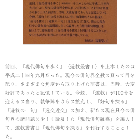
前回、『現代俳旬を歩く』（遊牧叢書Ⅰ）を上木したのは
平成二十四年九月だった。現今の俳句界全般に亘って目を
配り、さまざまな角度から取り上げた前書は、当時、大変
好評であったと記憶している。今般、「遊牧」が100号を
迎えるに当り、執筆陣をさらに拡充し、「好句を探る」
「遊牧の一句」「遠交近交」に加え、新たに現在只今の俳
句界の諸問題に少しく論及した「現代俳句雑感」を編入し
て、遊牧叢書Ⅱ『現代俳句を探る』を刊行することとし
た。