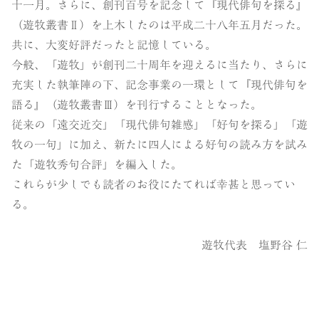
十一月。さらに、創刊百号を記念して『現代俳句を探る』
（遊牧叢書Ⅱ）を上木したのは平成二十八年五月だった。
共に、大変好評だったと記憶している。
今般、「遊牧」が創刊二十周年を迎えるに当たり、さらに
充実した執筆陣の下、記念事業の一環として『現代俳句を
語る』（遊牧叢書Ⅲ）を刊行することとなった。
従来の「遠交近交」「現代俳句雑感」「好句を探る」「遊
牧の一句」に加え、新たに四人による好句の読み方を試み
た「遊牧秀句合評」を編入した。
これらが少しでも読者のお役にたてれば幸甚と思ってい
る。
遊牧代表 塩野谷 仁