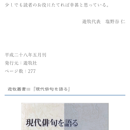
少しでも読者のお役にたてれば幸甚と思っている。
遊牧代表 塩野谷 仁
平成二十八年五月刊
発行元：遊牧社
ページ数：277
遊牧叢書Ⅲ『現代俳句を語る』