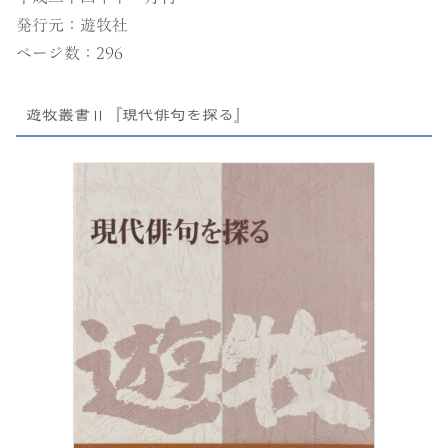
発行元：遊牧社
ページ数：296
遊牧叢書Ⅱ『現代俳句を探る』