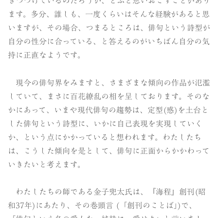
きつづけているのだろうか、とふと思いおこすことがあり
ます。多分、誰しも、一度くらいはそんな経験があると思
いますが、その場合、つまるところは、俳句という詩型が
自分の性分に合っている、と答えるのがいちばん自分の気
持に正直なようです。
現今の俳句界をみますと、さまざまな傾向の作品が氾濫
していて、まさに百花繚乱の相を呈しております。そのな
かにあって、いまや現代俳句の趨勢は、定型(感)を土台と
した俳句という詩型に、いかに自己表現を実現していく
か、という点にかかっていると想われます。わたしたち
は、こうした傾向を是として、俳句に正面からかかわって
いきたいと考えます。
わたしたちの師である金子兜太氏は、『海程』創刊(昭
和37年)にあたり、その巻頭言 (「創刊のことば｣)で、