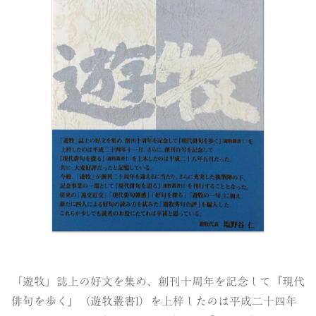
「遊牧」誌上の好文を集め、創刊十周年を記念して『現代
俳句を歩く』（遊牧叢書I）を上梓したのは平成二十四年