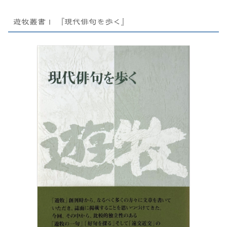
遊牧叢書Ⅰ 『現代俳句を歩く』