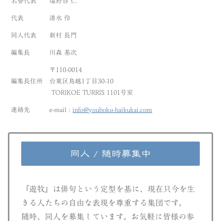
名誉代表
塩野谷 仁
代表
清水 伶
同人代表
新村 長門
編集長
川森 基次
〒110-0014
編集長住所
台東区鳥越1丁目30-10
TORIKOE TURRIS 1101号室
連絡先
e-mail :
info@youboku-haikukai.com
同人 / 随時募集中
『遊牧』は俳句という定型を基に、現在只今を生
きる人たちの自由な表現を尊重する集団です。
随時、同人を募集しています。お気軽に皆様の参