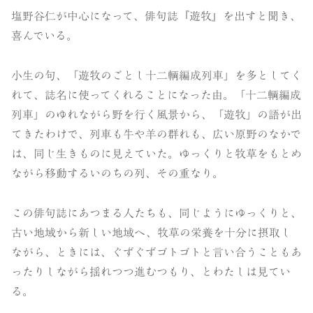
塩野谷仁が中心になって、俳句誌『遊牧』を出すと聞き、
喜んでいる。
小生の句、「遊牧のごとし十二輌編成列車」を多としてく
れて、誌名に使ってくれることになった由。「十二輌編成
列車」のゆれながら野を行く風景から、「遊牧」の語が出
てきたわけで、列車も牛や羊の群れも、広い原野のなかで
は、同じ生きものに見えていた。ゆっくりと牧草をもとめ
ながら移動するいのちの列、その重なり。
この俳句誌にあつまる人たちも、同じようにゆっくりと、
古い地域から新しい地域へ、牧草の栄養を十分に摂取し
ながら、ときには、ぐずぐずゴトゴトと言い合うこともあ
ったりしながら揺れつつ進むつもり、とわたしは見てい
る。