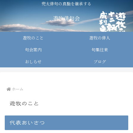
兜太俳句の真髄を継承する
遊牧俳句会
遊牧のこと
遊牧の俳人
句会案内
句集往来
おしらせ
ブログ
ホーム
遊牧のこと
代表あいさつ