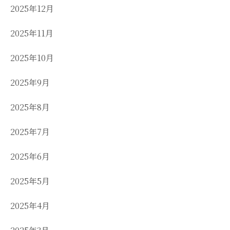
2025年12月
2025年11月
2025年10月
2025年9月
2025年8月
2025年7月
2025年6月
2025年5月
2025年4月