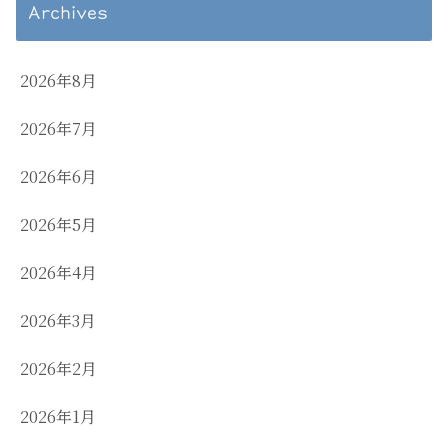
Archives
2026年8月
2026年7月
2026年6月
2026年5月
2026年4月
2026年3月
2026年2月
2026年1月