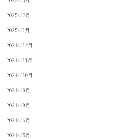
2025年3月
2025年2月
2025年1月
2024年12月
2024年11月
2024年10月
2024年9月
2024年8月
2024年6月
2024年5月