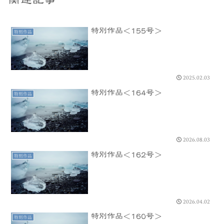
特別作品＜155号＞
特別作品
2025.02.03
特別作品＜164号＞
特別作品
2026.08.03
特別作品＜162号＞
特別作品
2026.04.02
特別作品＜160号＞
特別作品