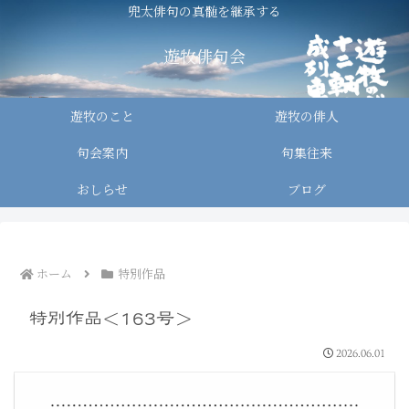
兜太俳句の真髄を継承する
遊牧俳句会
遊牧のこと
遊牧の俳人
句会案内
句集往来
おしらせ
ブログ
ホーム
特別作品
特別作品＜163号＞
2026.06.01