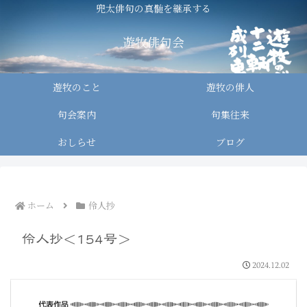
兜太俳句の真髄を継承する
遊牧俳句会
遊牧のこと
遊牧の俳人
句会案内
句集往来
おしらせ
ブログ
ホーム
伶人抄
伶人抄＜154号＞
2024.12.02