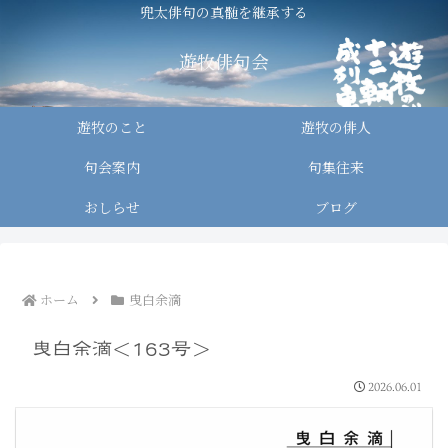
兜太俳句の真髄を継承する
遊牧俳句会
遊牧のこと
遊牧の俳人
句会案内
句集往来
おしらせ
ブログ
ホーム
曳白余滴
曳白余滴＜163号＞
2026.06.01