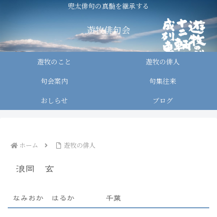
兜太俳句の真髄を継承する
遊牧俳句会
遊牧のこと
遊牧の俳人
句会案内
句集往来
おしらせ
ブログ
ホーム
遊牧の俳人
浪岡 玄
なみおか はるか 千葉