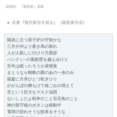
2020年
「遊牧賞」受賞
共著『現代俳句を語る』（遊牧俳句会）
陽炎に立つ原子炉の守衛かな
三月や沖より蒼き馬の群れ
人が人殺しに行けり万愚節
バンクシ―の風船壁を越えゆけり
百年は眠ったろうか昼寝覚
まとうなら蜘蛛の囲のあの一糸のみ
箱庭に方舟ひとつ乾きけり
ががんぼの脚もげて核ごみの増えて
空という巨大なマスク油照
ないしょだよ戦争のこと百舌鳥のこと
神の留守核のボタンは移動中
電球の切れそうな鮫来るそうな