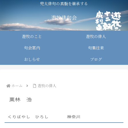
兜太俳句の真髄を継承する
遊牧俳句会
遊牧のこと
遊牧の俳人
句会案内
句集往来
おしらせ
ブログ
ホーム
遊牧の俳人
栗林 浩
くりばやし ひろし 神奈川