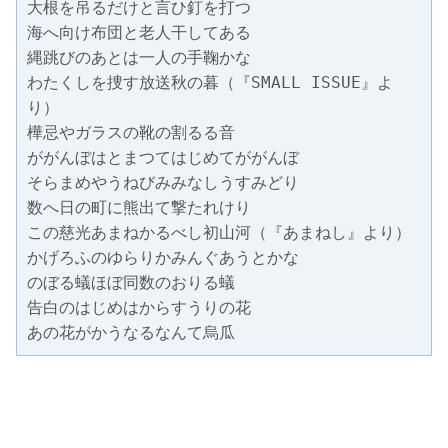
大根を吊るだけと言ひ釘を打つ 
海へ向け布団と老人干してある　　 
縄跳びのあとは一人の手鞠かな 
わたくしを捜す放送秋の暮（『SMALL ISSUE』よ
り） 
樺忌やガラスの靴の割るる音 
ががんぼはとまつてはじめてががんぼ 
そらまめやうねびみみなしうすみどり 
数へ日の町に熊出て撃たれけり 
この慈光あまねかるべし初山河（『あまねし』より） 
かげろふのゆらりかみんぐあうとかな 
のぼる蟻ほぼ同数のおりる蟻 
告白のはじめはからすうりの花 
あの花がかうなるなんて烏瓜 