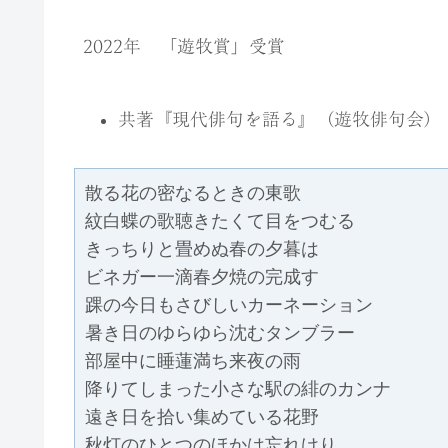
2022年
「遊牧賞」受賞
共著『現代俳句を語る』（遊牧俳句会）
散る花の密なるときの東歌
紋白蝶の歌聴きたくて目をつむる
きっちりと畳めぬ春の夕暮は
ビネガー一滴春夕焼の完成す
踝の今日もさびしいカーネーション
暑き日のゆらゆら沈むタンブラー
部屋中に睡蓮満ち来夜の雨
降りてしまった小さな駅の緋のカンナ
遠き日を拾い集めている花野
秋灯のひとつのほかは忘れけり