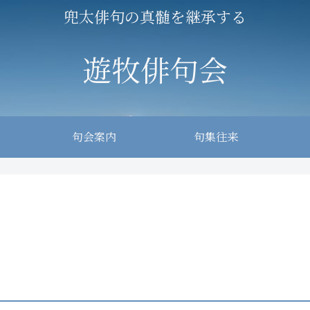
兜太俳句の真髄を継承する
遊牧俳句会
句会案内
句集往来