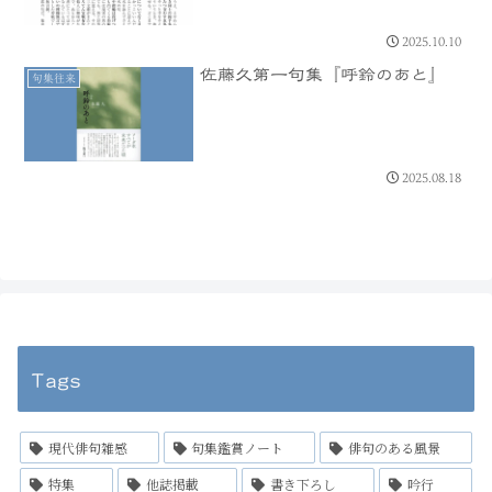
2025.10.10
佐藤久第一句集『呼鈴のあと』
句集往来
2025.08.18
Tags
現代俳句雑感
句集鑑賞ノート
俳句のある風景
特集
他誌掲載
書き下ろし
吟行