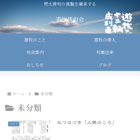
兜太俳句の真髄を継承する
遊牧俳句会
遊牧のこと
遊牧の俳人
句会案内
句集往来
おしらせ
ブログ
ホーム
未分類
未分類
なつはづき「人魚のころ」
ブログ