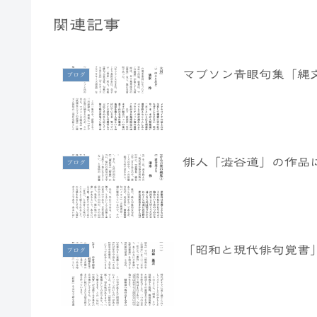
関連記事
マブソン青眼句集「縄
ブログ
俳人「澁谷道」の作品
ブログ
「昭和と現代俳句覚書
ブログ