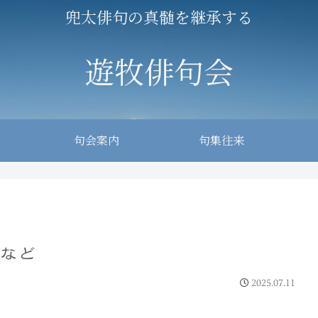
兜太俳句の真髄を継承する
遊牧俳句会
句会案内
句集往来
など
2025.07.11