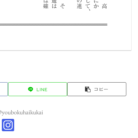
LINE
コピー
@youbokuhaikukai