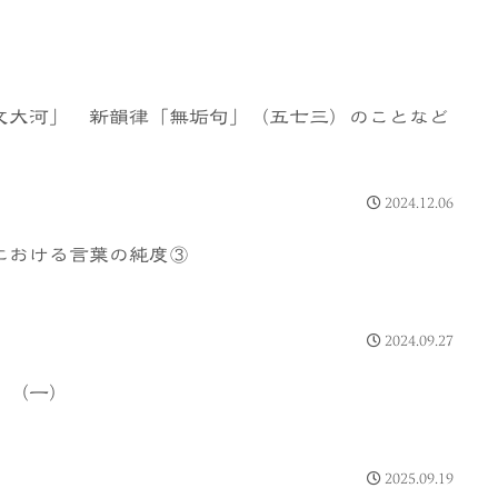
文大河」 新韻律「無垢句」（五七三）のことなど
2024.12.06
における言葉の純度③
2024.09.27
」（一）
2025.09.19