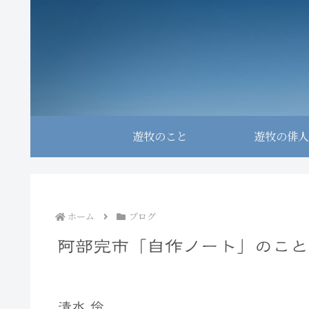
遊牧のこと
遊牧の俳人
ホーム
ブログ
阿部完市「自作ノート」のこと
清水 伶