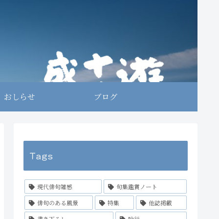
おしらせ
ブログ
Tags
現代俳句雑感
句集鑑賞ノート
俳句のある風景
特集
他誌掲載
書き下ろし
吟行