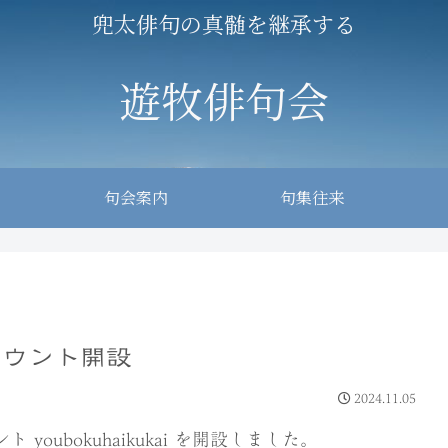
兜太俳句の真髄を継承する
遊牧俳句会
句会案内
句集往来
アカウント開設
2024.11.05
youbokuhaikukai を開設しました。